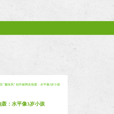
 “趣味风” 创作被网友炮轰：水平像3岁小孩
炮轰：水平像3岁小孩