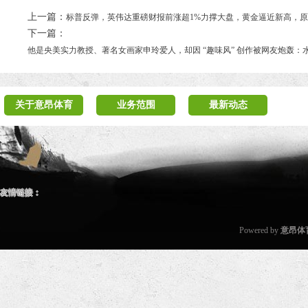
上一篇：
标普反弹，英伟达重磅财报前涨超1%力撑大盘，黄金逼近新高，
下一篇：
他是央美实力教授、著名女画家申玲爱人，却因 “趣味风” 创作被网友炮轰：
关于意昂体育
业务范围
最新动态
友情链接：
Powered by
意昂体