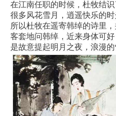
在江南任职的时候，杜牧结识
很多风花雪月，逍遥快乐的时
所以杜牧在遥寄韩绰的诗里，
客套地问韩绰，近来身体可好
是故意提起明月之夜，浪漫的