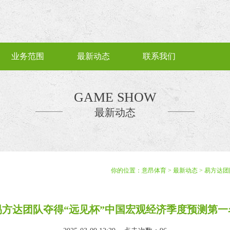
业务范围
最新动态
联系我们
GAME SHOW
最新动态
你的位置：
意昂体育
>
最新动态
> 易方达
易方达团队夺得“远见杯”中国宏观经济季度预测第一