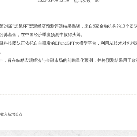
2025-03-09 12:39 点击次数：96
4届“远见杯”宏观经济预测评选结果揭晓，来自9家金融机构的13个团
公募基金，在中国经济季度预测中拔得头筹。
技团队正依托自主研发的EFundGPT大模型平台，利用AI技术对包
。
1年，旨在鼓励宏观经济与金融市场的前瞻量化预测，并将预测结果用于政
行收入新增长点