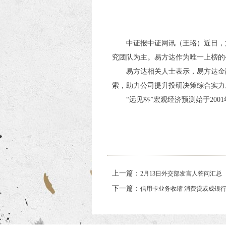
中证报中证网讯（王珞）近日，第2
究团队为主。易方达作为唯一上榜的
易方达相关人士表示，易方达金融科
索，助力公司提升投研决策综合实力
“远见杯”宏观经济预测始于200
上一篇：
2月13日外交部发言人答问汇总
下一篇：
信用卡业务收缩 消费贷或成银